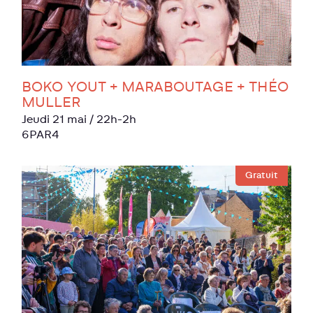
BOKO YOUT + MARABOUTAGE + THÉO
MULLER
jeudi 21 mai
/ 22h-2h
6PAR4
Gratuit